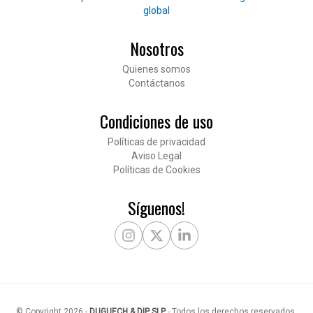
global
Nosotros
Pié de página
Quienes somos
Contáctanos
Condiciones de uso
Políticas de privacidad
Aviso Legal
Políticas de Cookies
Síguenos!
Instagram
X Twitter
LinkedIn
© Copyright
2026
-
DUGUECH & DIP SLP
-
Todos los derechos reservados
.