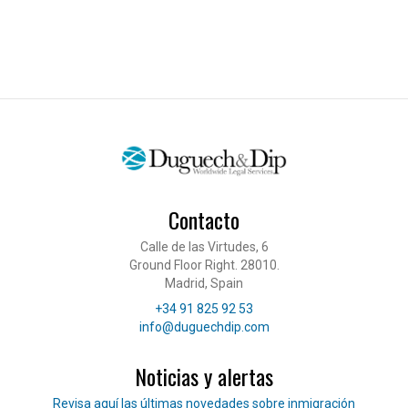
Contacto
Calle de las Virtudes, 6
Ground Floor Right. 28010.
Madrid, Spain
Teléfono
+34 91 825 92 53
Correo electrónico
info@duguechdip.com
Noticias y alertas
Lee nuestras noticias
Revisa aquí las últimas novedades sobre inmigración