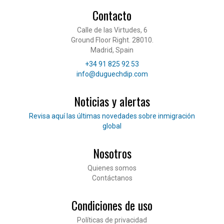
Contacto
Calle de las Virtudes, 6
Ground Floor Right. 28010.
Madrid, Spain
Teléfono
+34 91 825 92 53
Correo electrónico
info@duguechdip.com
Noticias y alertas
Lee nuestras noticias
Revisa aquí las últimas novedades sobre inmigración
global
Nosotros
Pié de página
Quienes somos
Contáctanos
Condiciones de uso
Políticas de privacidad