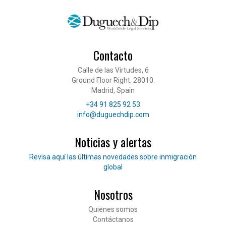
Contacto
Calle de las Virtudes, 6
Ground Floor Right. 28010.
Madrid, Spain
Teléfono
+34 91 825 92 53
Correo electrónico
info@duguechdip.com
Noticias y alertas
Lee nuestras noticias
Revisa aquí las últimas novedades sobre inmigración
global
Nosotros
Pié de página
Quienes somos
Contáctanos