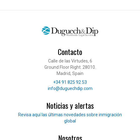
Contacto
Calle de las Virtudes, 6
Ground Floor Right. 28010.
Madrid, Spain
Teléfono
+34 91 825 92 53
Correo electrónico
info@duguechdip.com
Noticias y alertas
Lee nuestras noticias
Revisa aquí las últimas novedades sobre inmigración
global
Nosotros