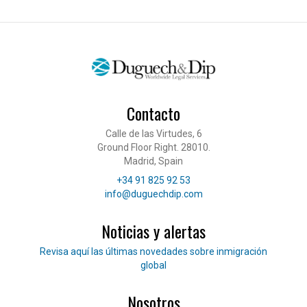
Contacto
Calle de las Virtudes, 6
Ground Floor Right. 28010.
Madrid, Spain
Teléfono
+34 91 825 92 53
Correo electrónico
info@duguechdip.com
Noticias y alertas
Lee nuestras noticias
Revisa aquí las últimas novedades sobre inmigración
global
Nosotros