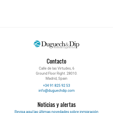
Contacto
Calle de las Virtudes, 6
Ground Floor Right. 28010.
Madrid, Spain
Teléfono
+34 91 825 92 53
Correo electrónico
info@duguechdip.com
Noticias y alertas
Lee nuestras noticias
Revisa aquí las últimas novedades sobre inmigración