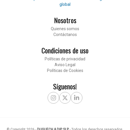
global
Nosotros
Pié de página
Quienes somos
Contáctanos
Condiciones de uso
Políticas de privacidad
Aviso Legal
Políticas de Cookies
Síguenos!
Instagram
X Twitter
LinkedIn
© Copyright
2026
-
DUGUECH & DIP SLP
-
Todos los derechos reservados
.