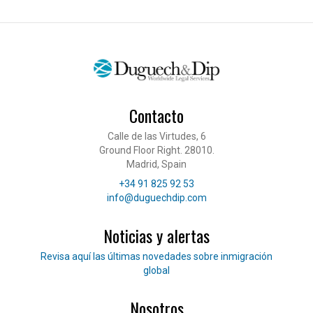
Contacto
Calle de las Virtudes, 6
Ground Floor Right. 28010.
Madrid, Spain
Teléfono
+34 91 825 92 53
Correo electrónico
info@duguechdip.com
Noticias y alertas
Lee nuestras noticias
Revisa aquí las últimas novedades sobre inmigración
global
Nosotros