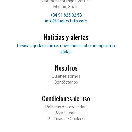
Ground Floor Right. 28010.
Madrid, Spain
Teléfono
+34 91 825 92 53
Correo electrónico
info@duguechdip.com
Noticias y alertas
Lee nuestras noticias
Revisa aquí las últimas novedades sobre inmigración
global
Nosotros
Pié de página
Quienes somos
Contáctanos
Condiciones de uso
Políticas de privacidad
Aviso Legal
Políticas de Cookies