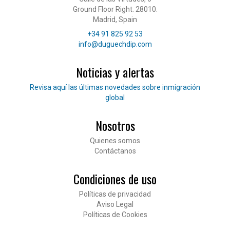
Ground Floor Right. 28010.
Madrid, Spain
Teléfono
+34 91 825 92 53
Correo electrónico
info@duguechdip.com
Noticias y alertas
Lee nuestras noticias
Revisa aquí las últimas novedades sobre inmigración
global
Nosotros
Pié de página
Quienes somos
Contáctanos
Condiciones de uso
Políticas de privacidad
Aviso Legal
Políticas de Cookies