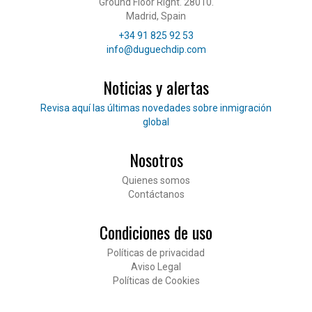
Ground Floor Right. 28010.
Madrid, Spain
Teléfono
+34 91 825 92 53
Correo electrónico
info@duguechdip.com
Noticias y alertas
Lee nuestras noticias
Revisa aquí las últimas novedades sobre inmigración
global
Nosotros
Pié de página
Quienes somos
Contáctanos
Condiciones de uso
Políticas de privacidad
Aviso Legal
Políticas de Cookies