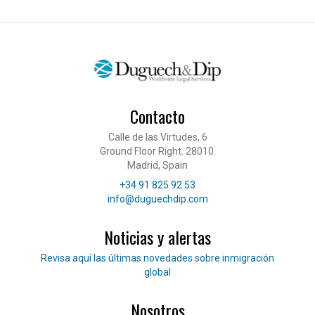
Contacto
Calle de las Virtudes, 6
Ground Floor Right. 28010.
Madrid, Spain
Teléfono
+34 91 825 92 53
Correo electrónico
info@duguechdip.com
Noticias y alertas
Lee nuestras noticias
Revisa aquí las últimas novedades sobre inmigración
global
Nosotros