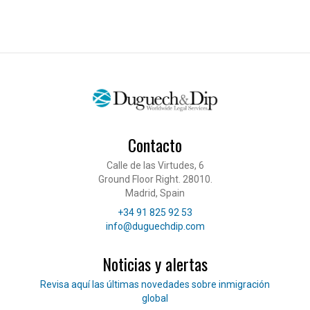
Contacto
Calle de las Virtudes, 6
Ground Floor Right. 28010.
Madrid, Spain
Teléfono
+34 91 825 92 53
Correo electrónico
info@duguechdip.com
Noticias y alertas
Lee nuestras noticias
Revisa aquí las últimas novedades sobre inmigración
global