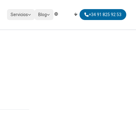
Servicios
Blog
+34 91 825 92 53
Elegir Idioma | Select Language
IMPUESTOS
Cumplimiento tributario
.
Impuestos personales
Impuestos no residentes
Movilidad global fiscal