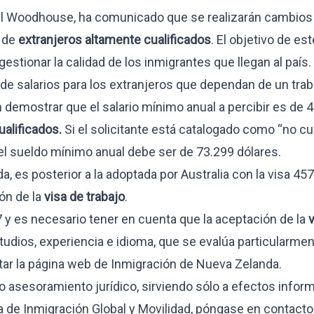
el Woodhouse, ha comunicado que se realizarán cambios
de
extranjeros altamente cualificados
. El objetivo de e
estionar la calidad de los inmigrantes que llegan al país.
de salarios para los extranjeros que dependan de un trab
CIOS
en demostrar que el salario mínimo anual a percibir es de 
alificados.
Si el solicitante está catalogado como “no cua
, el sueldo mínimo anual debe ser de 73.299 dólares.
ternacionales
 es posterior a la adoptada por Australia con la
visa 457
estamentos
ón de la
visa de trabajo
.
 y es necesario tener en cuenta que la aceptación de la
v
studios, experiencia e idioma, que se evalúa particularme
tar la página web de
Inmigración de Nueva Zelanda
.
 asesoramiento jurídico, sirviendo sólo a efectos inform
a de Inmigración Global y Movilidad, póngase en
contacto