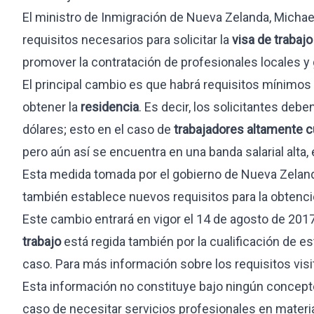
Visa estudiante internacional
El ministro de Inmigración de Nueva Zelanda, Micha
Visa búsqueda de empleo
requisitos necesarios para solicitar la
visa de trabajo
Residencia larga duración
promover la contratación de profesionales locales y g
Prácticas profesionales
El principal cambio es que habrá requisitos mínimos 
INMOBILIARIO
OTROS SERVI
obtener la
residencia
. Es decir, los solicitantes deb
dólares; esto en el caso de
trabajadores altamente cu
Compraventa
Paquete 360
pero aún así se encuentra en una banda salarial alta
Arrendamiento
Sucesiones in
Esta medida tomada por el gobierno de Nueva Zelanda,
Inversión y residencia
Gestión de t
también establece nuevos requisitos para la obtenci
Due diligence
Este cambio entrará en vigor el 14 de agosto de 2017
Herencias y activos
Urbanismo
trabajo
está regida también por la cualificación de e
caso. Para más información sobre los requisitos visi
Esta información no constituye bajo ningún concepto
caso de necesitar servicios profesionales en materi