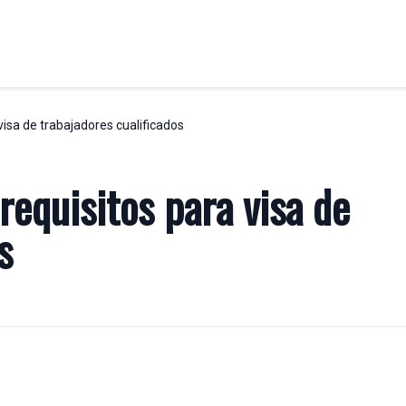
isa de trabajadores cualificados
ABORAL
LABORAL
Asesoría jurídico laboral
requisitos para visa de
Desplazamiento trabajadores U.E
ial
Despidos
s
Reclamaciones de cantidad
Visados y permisos de empresa
empresa
 altamente cualificados
raempresariales