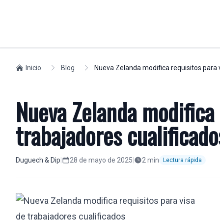
PARTICULARES
Inicio
Blog
Nueva Zelanda modifica requisitos para v
MOVILIDAD L
Residencia en España
Compliance
Nueva Zelanda modifica 
Golden Visa
Visados
Residencia no lucrativa
Seguridad Soc
trabajadores cualificado
Permiso de trabajo
Expatriados
Ciudadanos europeos
Relocation
Duguech & Dip
|
28 de mayo de 2025
|
2
min
Lectura rápida
Nacionalidad
Formar una 
Estudiantes
Profesionales
Despidos laborales
Traslados int
Visa nómada digital