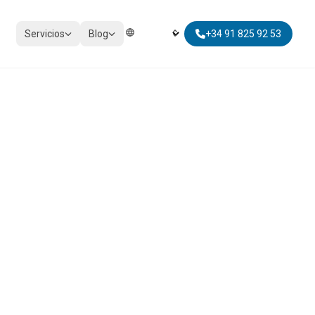
Servicios
Blog
+34 91 825 92 53
Elegir Idioma | Select Language
IMPUESTOS
Cumplimiento tributario
.
Impuestos personales
Impuestos no residentes
Movilidad global fiscal