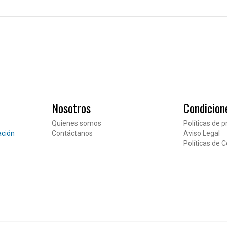
CIOS
Nosotros
Condicion
ternacionales
Quienes somos
Políticas de p
estamentos
ación
Contáctanos
Aviso Legal
Pié de página
Políticas de 