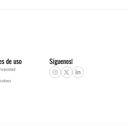
es de uso
Síguenos!
rivacidad
Instagram
X Twitter
LinkedIn
Cookies