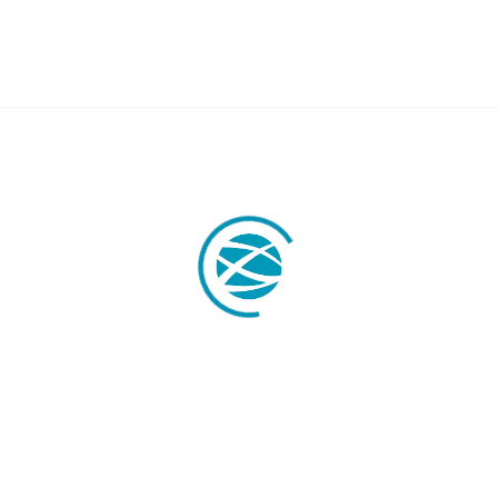
ABORAL
LABORAL
Asesoría jurídico laboral
Desplazamiento trabajadores U.E
ial
Despidos
Reclamaciones de cantidad
Visados y permisos de empresa
empresa
 altamente cualificados
raempresariales