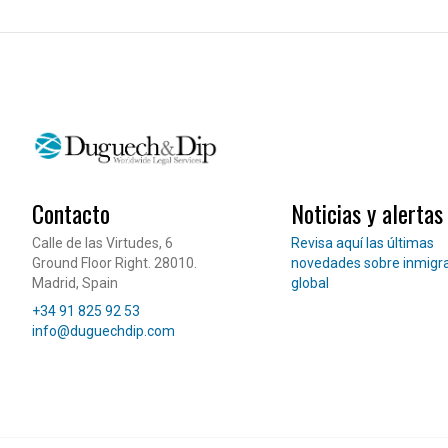
Visa estudiante internacional
Visa búsqueda de empleo
Residencia larga duración
Prácticas profesionales
INMOBILIARIO
OTROS SERVI
Compraventa
Paquete 360
Contacto
Noticias y alertas
Arrendamiento
Sucesiones in
Lee nuestras noticias
Calle de las Virtudes, 6
Revisa aquí las últimas
Inversión y residencia
Gestión de t
Ground Floor Right. 28010.
novedades sobre inmigr
Due diligence
Madrid, Spain
global
Teléfono
Herencias y activos
+34 91 825 92 53
Correo electrónico
info@duguechdip.com
Urbanismo