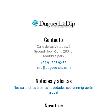
Contacto
Calle de las Virtudes, 6
Ground Floor Right. 28010.
Madrid, Spain
Teléfono
+34 91 825 92 53
Correo electrónico
info@duguechdip.com
Noticias y alertas
Lee nuestras noticias
Revisa aquí las últimas novedades sobre inmigración
global
Nosotros