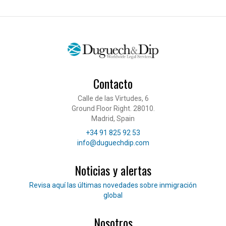
Contacto
Calle de las Virtudes, 6
Ground Floor Right. 28010.
Madrid, Spain
Teléfono
+34 91 825 92 53
Correo electrónico
info@duguechdip.com
Noticias y alertas
Lee nuestras noticias
Revisa aquí las últimas novedades sobre inmigración
global
Nosotros