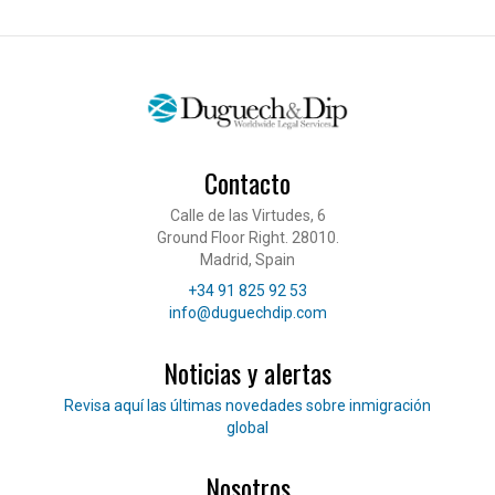
Contacto
Calle de las Virtudes, 6
Ground Floor Right. 28010.
Madrid, Spain
Teléfono
+34 91 825 92 53
Correo electrónico
info@duguechdip.com
Noticias y alertas
Lee nuestras noticias
Revisa aquí las últimas novedades sobre inmigración
global
Nosotros