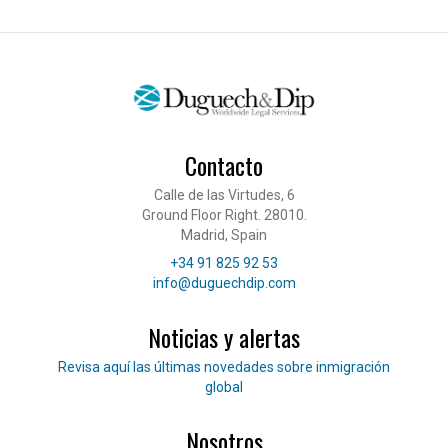
Contacto
Calle de las Virtudes, 6
Ground Floor Right. 28010.
Madrid, Spain
Teléfono
+34 91 825 92 53
Correo electrónico
info@duguechdip.com
Noticias y alertas
Lee nuestras noticias
Revisa aquí las últimas novedades sobre inmigración
global
Nosotros