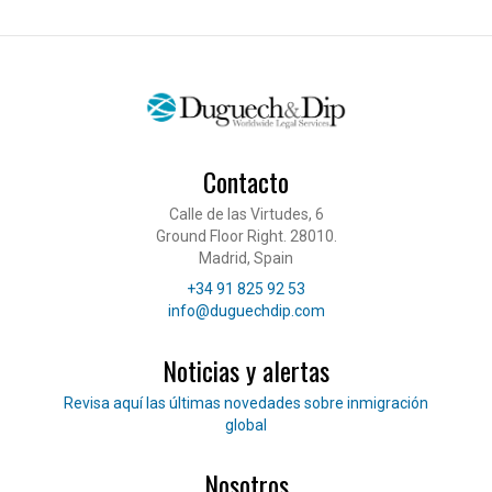
Contacto
Calle de las Virtudes, 6
Ground Floor Right. 28010.
Madrid, Spain
Teléfono
+34 91 825 92 53
Correo electrónico
info@duguechdip.com
Noticias y alertas
Lee nuestras noticias
Revisa aquí las últimas novedades sobre inmigración
global
Nosotros