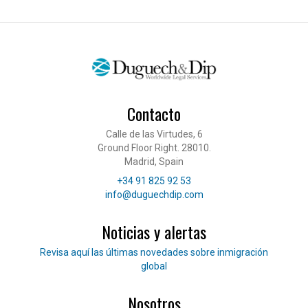
Contacto
Calle de las Virtudes, 6
Ground Floor Right. 28010.
Madrid, Spain
Teléfono
+34 91 825 92 53
Correo electrónico
info@duguechdip.com
Noticias y alertas
Lee nuestras noticias
Revisa aquí las últimas novedades sobre inmigración
global
Nosotros