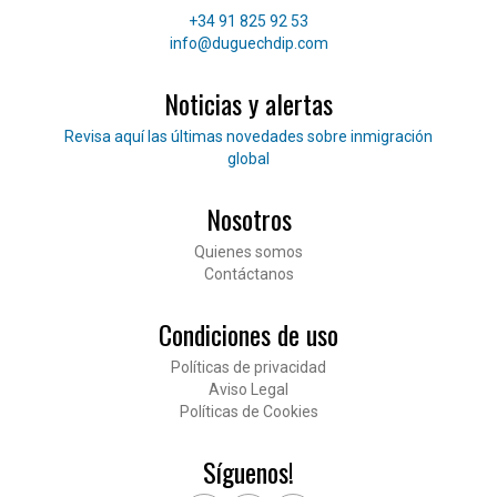
Teléfono
+34 91 825 92 53
Correo electrónico
info@duguechdip.com
Noticias y alertas
Lee nuestras noticias
Revisa aquí las últimas novedades sobre inmigración
global
Nosotros
Pié de página
Quienes somos
Contáctanos
Condiciones de uso
Políticas de privacidad
Aviso Legal
Políticas de Cookies
Síguenos!