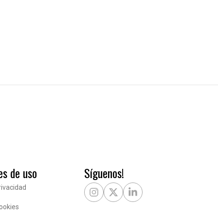
es de uso
Síguenos!
rivacidad
Instagram
X Twitter
LinkedIn
Cookies