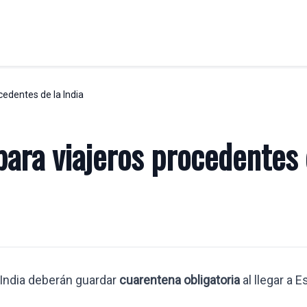
cedentes de la India
ABORAL
LABORAL
Asesoría jurídico laboral
para viajeros procedentes 
Desplazamiento trabajadores U.E
ial
Despidos
Reclamaciones de cantidad
Visados y permisos de empresa
empresa
 altamente cualificados
raempresariales
a India deberán guardar
cuarentena obligatoria
al llegar a 