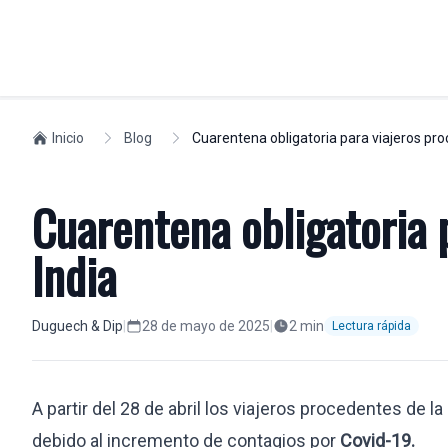
PARTICULARES
Inicio
Blog
Cuarentena obligatoria para viajeros pro
MOVILIDAD L
Residencia en España
Compliance
Cuarentena obligatoria 
Golden Visa
Visados
Residencia no lucrativa
Seguridad Soc
India
Permiso de trabajo
Expatriados
Ciudadanos europeos
Relocation
Duguech & Dip
|
28 de mayo de 2025
|
2
min
Lectura rápida
Nacionalidad
Formar una 
Estudiantes
Profesionales
Despidos laborales
Traslados int
A partir del 28 de abril los viajeros procedentes de l
Visa nómada digital
debido al incremento de contagios por
Covid-19.