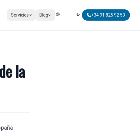
Servicios
Blog
+34 91 825 92 53
Elegir Idioma | Select Language
IMPUESTOS
Cumplimiento tributario
de la
.
Impuestos personales
Impuestos no residentes
Movilidad global fiscal
España