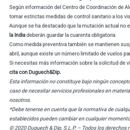
Visa estudiante internacional
Según información del Centro de Coordinación de Aler
Visa búsqueda de empleo
tomar estrictas medidas de control sanitario a los vi
Residencia larga duración
Aunque se ha destacado que la mutación actual no e
Prácticas profesionales
la India
deberán guardar la cuarenta obligatoria.
INMOBILIARIO
OTROS SERVI
Como medida preventiva también se mantienen suspen
abril, aunque existe un número limitado de vuelos pa
Compraventa
Paquete 360
Si necesitas más información sobre la solicitud de vi
Arrendamiento
Sucesiones in
cita con Duguech&Dip
.
Inversión y residencia
Gestión de t
Esta información no constituye bajo ningún concepto 
Due diligence
caso de necesitar servicios profesionales en materi
Herencias y activos
Urbanismo
nosotros.
*Debe tenerse en cuenta que la normativa de cualqui
establecidos pueden cambiar en cualquier momento y
© 2020 Duguech & Dip, S.L.P. – Todos los derechos 