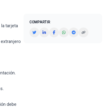
COMPARTIR
la tarjeta
 extranjero
entación.
s.
ción debe