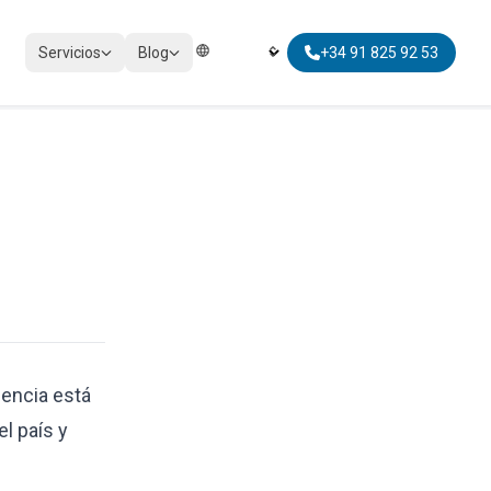
Servicios
Blog
+34 91 825 92 53
Elegir Idioma | Select Language
IMPUESTOS
Cumplimiento tributario
.
Impuestos personales
Impuestos no residentes
Movilidad global fiscal
dencia está
el país y