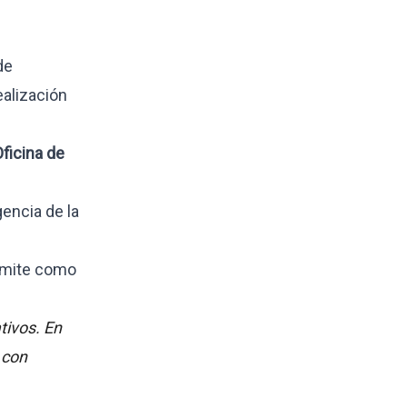
de
ealización
ficina de
gencia de la
rámite como
tivos. En
 con