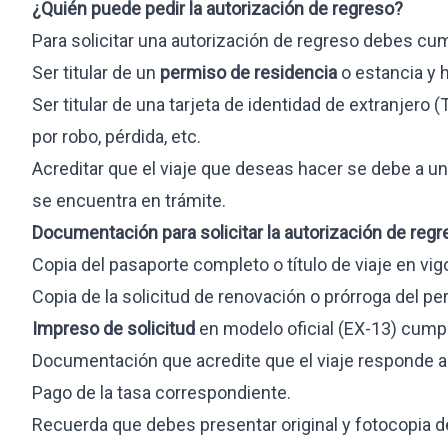
Visa estudiante internacional
¿
Quién puede pedir la autorización de regreso?
Visa búsqueda de empleo
Para solicitar una autorización de regreso debes cu
Residencia larga duración
Ser titular de un
permiso de residencia
o estancia y h
Prácticas profesionales
Ser titular de una tarjeta de identidad de extranjero (
por robo, pérdida, etc.
INMOBILIARIO
OTROS SERVI
Acreditar que el viaje que deseas hacer se debe a una
Compraventa
Paquete 360
se encuentra en trámite.
Arrendamiento
Sucesiones in
Documentación para solicitar la autorización de regr
Inversión y residencia
Gestión de t
Copia del pasaporte completo o título de viaje en vigo
Due diligence
Copia de la solicitud de renovación o prórroga del p
Herencias y activos
Impreso de solicitud
en modelo oficial (EX-13) cump
Urbanismo
Documentación que acredite que el viaje responde a 
Pago de la tasa correspondiente.
Recuerda que debes presentar original y fotocopia d