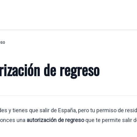
eso
ABORAL
LABORAL
Asesoría jurídico laboral
ización de regreso
Desplazamiento trabajadores U.E
ial
Despidos
Reclamaciones de cantidad
Visados y permisos de empresa
empresa
des y tienes que salir de España, pero tu permiso de resi
 altamente cualificados
ntonces una
autorización de regreso
que te permite salir d
raempresariales