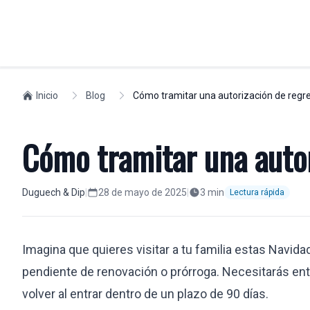
PARTICULARES
Inicio
Blog
Cómo tramitar una autorización de regr
MOVILIDAD L
Residencia en España
Compliance
Cómo tramitar una autor
Golden Visa
Visados
Residencia no lucrativa
Seguridad Soc
Permiso de trabajo
Expatriados
Duguech & Dip
|
28 de mayo de 2025
|
3
min
Lectura rápida
Ciudadanos europeos
Relocation
Nacionalidad
Formar una 
Imagina que quieres visitar a tu familia estas Navida
Estudiantes
Profesionales
pendiente de renovación o prórroga. Necesitarás e
Despidos laborales
Traslados int
Visa nómada digital
volver al entrar dentro de un plazo de 90 días.