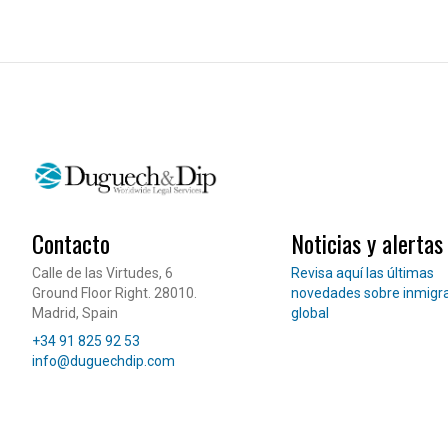
Contacto
Noticias y alertas
Lee nuestras noticias
Calle de las Virtudes, 6
Revisa aquí las últimas
Ground Floor Right. 28010.
novedades sobre inmigr
Madrid, Spain
global
Teléfono
+34 91 825 92 53
Correo electrónico
info@duguechdip.com