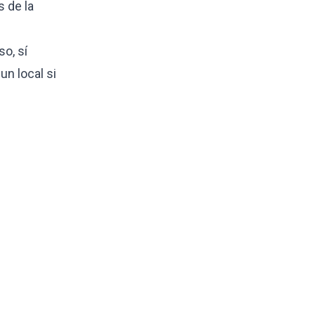
s de la
o, sí
n local si