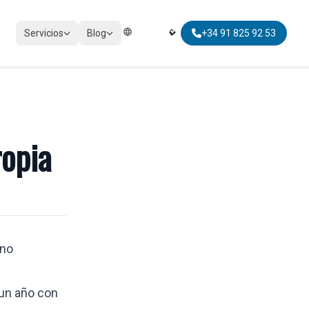
Servicios
Blog
+34 91 825 92 53
Elegir Idioma | Select Language
IMPUESTOS
Cumplimiento tributario
ropia
.
Impuestos personales
Impuestos no residentes
Movilidad global fiscal
ano
 un año con