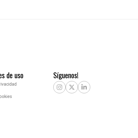
es de uso
Síguenos!
rivacidad
Instagram
X Twitter
LinkedIn
Cookies