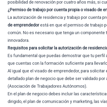
Visa estudiante internacional
posibilidad de renovación por cuatro años más, si cum
Visa búsqueda de empleo
¿Permiso de trabajo por cuenta propia o visado de
Residencia larga duración
La autorización de residencia y trabajo por cuenta pr
Prácticas profesionales
de emprendedor
está en que el permiso de trabajo p
común. No es necesario que tenga un componente t
INMOBILIARIO
OTROS SERVI
innovadora.
Compraventa
Paquete 360
Requisitos para solicitar la autorización
de residencia
Arrendamiento
Sucesiones in
Es fundamental que puedas demostrar que tu perfil a
Inversión y residencia
Gestión de t
que cuentas con la formación suficiente para llevarlo
Due diligence
Al igual que el visado de emprendedor, para solicitar
Herencias y activos
detallado plan de negocio que debe ser validado por
Urbanismo
(Asociación de Trabajadores Autónomos
)
.
En el plan de negocio debes incluir las característic
dirigido, el plan de comunicación y marketing, las vía