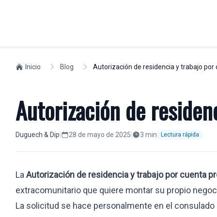
PARTICULARES
Inicio
Blog
Autorización de residencia y trabajo por
MOVILIDAD L
Residencia en España
Compliance
Autorización de residen
Golden Visa
Visados
Residencia no lucrativa
Seguridad Soc
Permiso de trabajo
Expatriados
Duguech & Dip
|
28 de mayo de 2025
|
3
min
Lectura rápida
Ciudadanos europeos
Relocation
Nacionalidad
Formar una 
La
Autorización de residencia y trabajo por cuenta pr
Estudiantes
Profesionales
extracomunitario que quiere montar su propio negoc
Despidos laborales
Traslados int
Visa nómada digital
La solicitud se hace personalmente en el consulado 