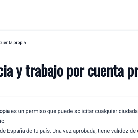
 cuenta propia
ABORAL
LABORAL
Asesoría jurídico laboral
cia y trabajo por cuenta p
Desplazamiento trabajadores U.E
ial
Despidos
Reclamaciones de cantidad
Visados y permisos de empresa
empresa
opia
es un permiso que puede solicitar cualquier ciudad
 altamente cualificados
io.
raempresariales
de España de tu país. Una vez aprobada, tiene validez de