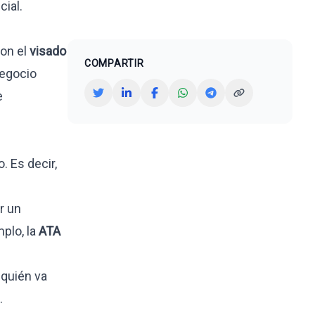
cial.
con el
visado
COMPARTIR
negocio
e
. Es decir,
r un
plo, la
ATA
 quién va
.