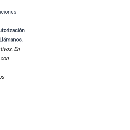
aciones
utorización
Llámanos
.
tivos. En
 con
os