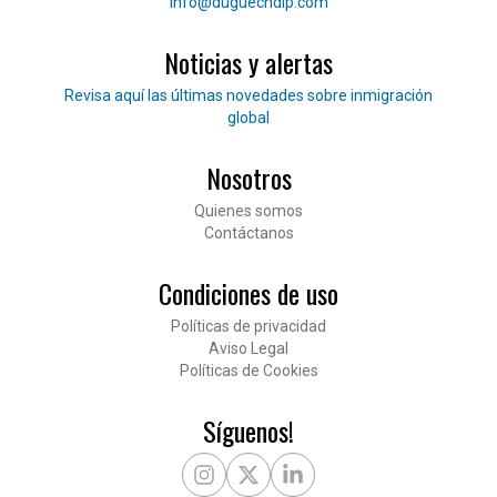
Correo electrónico
info@duguechdip.com
Noticias y alertas
Lee nuestras noticias
Revisa aquí las últimas novedades sobre inmigración
global
Nosotros
Pié de página
Quienes somos
Contáctanos
Condiciones de uso
Políticas de privacidad
Aviso Legal
Políticas de Cookies
Síguenos!
Instagram
X Twitter
LinkedIn