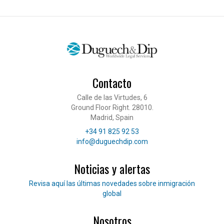
Contacto
Calle de las Virtudes, 6
Ground Floor Right. 28010.
Madrid, Spain
Teléfono
+34 91 825 92 53
Correo electrónico
info@duguechdip.com
Noticias y alertas
Lee nuestras noticias
Revisa aquí las últimas novedades sobre inmigración
global
Nosotros